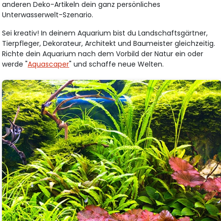
anderen Deko-Artikeln dein ganz persönliches
Unterwasserwelt-Szenario.
Sei kreativ! In deinem Aquarium bist du Landschaftsgärtner,
Tierpfleger, Dekorateur, Architekt und Baumeister gleichzeitig.
Richte dein Aquarium nach dem Vorbild der Natur ein oder
werde "
Aquascaper
" und schaffe neue Welten.